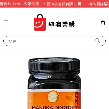
台幣 $1200 即享免運！！新加入會員首購 9 折！！
為防範詐騙
搜尋