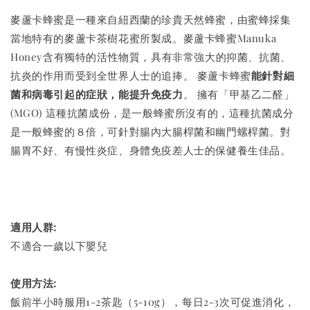
麥蘆卡蜂蜜是一種來自紐西蘭的珍貴天然蜂蜜，由蜜蜂採集
當地特有的麥蘆卡茶樹花蜜所製成。
麥蘆卡蜂蜜Manuka
Honey含有獨特的活性物質，具有非常強大的抑菌、抗菌、
抗炎的作用而受到全世界人士的追捧。
麥蘆卡蜂蜜
能針對細
菌和病毒引起的症狀，能提升免疫力
。 擁有「甲基乙二醛」
(MGO) 這種抗菌成份，是一般蜂蜜所沒有的，這種抗菌成分
是一般蜂蜜的８倍，可針對腸內大腸桿菌和幽門螺桿菌。對
腸胃不好、有慢性炎症、身體免疫差人士的保健養生佳品。
適用人群:
不適合一歲以下嬰兒
使用方法:
飯前半小時服用1-2茶匙（5-10g），每日2-3次可促進消化，