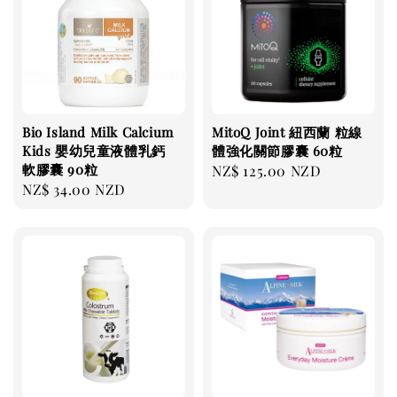
Bio Island Milk Calcium
MitoQ Joint 紐西蘭 粒線
Kids 嬰幼兒童液體乳鈣
體強化關節膠囊 60粒
軟膠囊 90粒
Regular
NZ$ 125.00 NZD
Regular
NZ$ 34.00 NZD
price
price