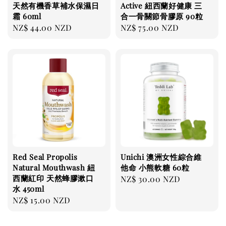
天然有機香草補水保濕日
Active 紐西蘭好健康 三
霜 60ml
合一骨關節骨膠原 90粒
Regular
NZ$ 44.00 NZD
Regular
NZ$ 75.00 NZD
price
price
Red Seal Propolis
Unichi 澳洲女性綜合維
Natural Mouthwash 紐
他命 小熊軟糖 60粒
西蘭紅印 天然蜂膠漱口
Regular
NZ$ 30.00 NZD
水 450ml
price
Regular
NZ$ 15.00 NZD
price