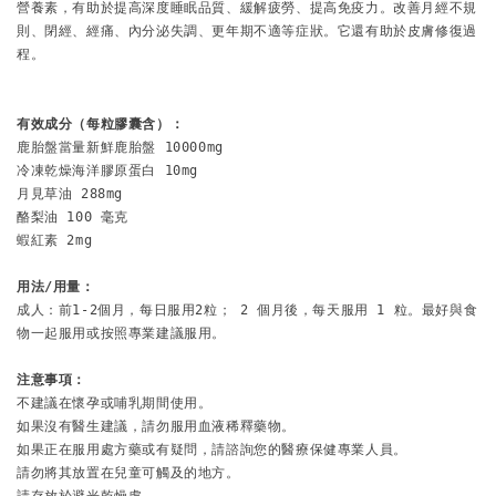
營養素，有助於提高深度睡眠品質、緩解疲勞、提高免疫力。改善月經不規
則、閉經、經痛、內分泌失調、更年期不適等症狀。它還有助於皮膚修復過
程。

有效成分（每粒膠囊含）：
鹿胎盤當量新鮮鹿胎盤 10000mg

冷凍乾燥海洋膠原蛋白 10mg

月見草油 288mg

酪梨油 100 毫克

用法/用量：
成人：前1-2個月，每日服用2粒； 2 個月後，每天服用 1 粒。最好與食
注意事項：
不建議在懷孕或哺乳期間使用。

如果沒有醫生建議，請勿服用血液稀釋藥物。

請勿將其放置在兒童可觸及的地方。
請存放於避光乾燥處。