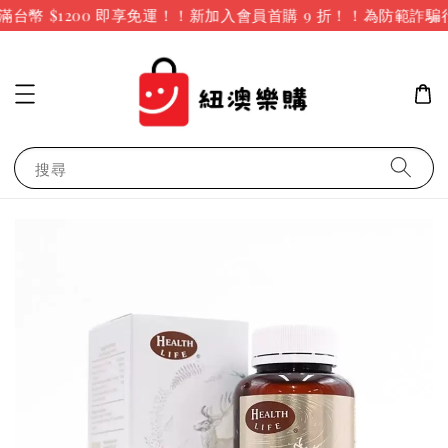
台幣 $1200 即享免運！！新加入會員首購 9 折！！
為防範詐騙
搜尋