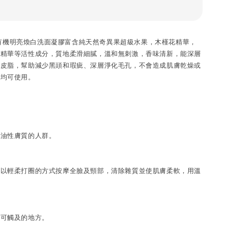
 天然有機明亮煥白洗面凝膠富含純天然奇異果超級水果，木槿花精華，
籽精華等活性成分，質地柔滑細膩，溫和無刺激，香味清新，能深層
剩皮脂，幫助減少黑頭和瑕疵、深層淨化毛孔，不會造成肌膚乾燥或
均可使用。

油性膚質的人群。

，以輕柔打圈的方式按摩全臉及頸部，清除雜質並使肌膚柔軟，用溫
可觸及的地方。
