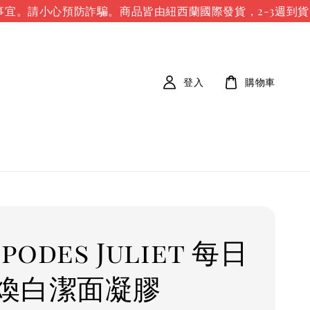
宜。請小心預防詐騙。
商品皆由紐西蘭國際發貨，2-3週到貨時
登入
購物車
ipodes Juliet 每日
煥白潔面凝膠