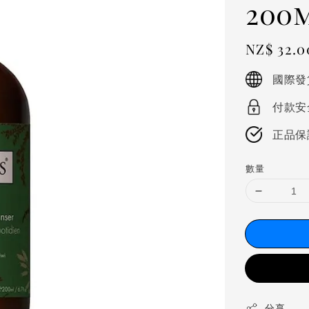
200
Regular
NZ$ 32.
price
國際發
付款安
正品保
數量
分享