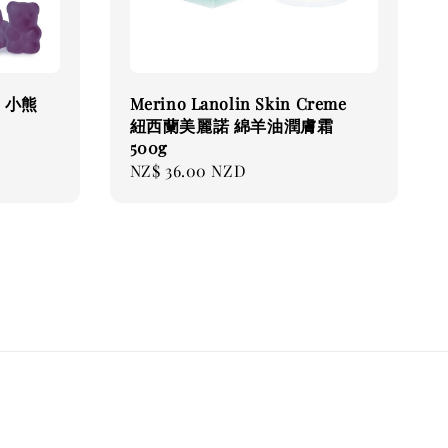
力 小熊
Merino Lanolin Skin Creme
紐西蘭美麗諾 綿羊油潤膚霜
500g
Regular
NZ$ 36.00 NZD
price