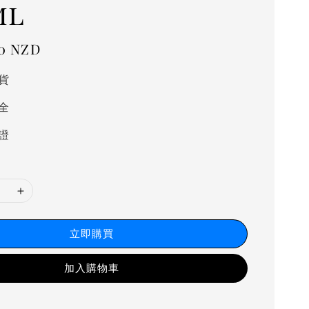
ml
00 NZD
貨
全
證
立即購買
加入購物車