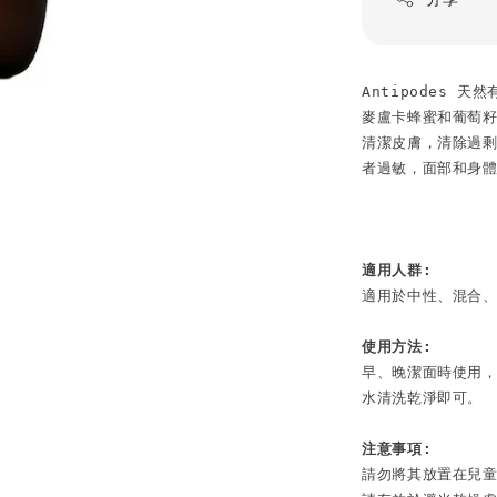
Antipodes
麥盧卡蜂蜜和葡萄
清潔皮膚，清除過
者過敏，面部和身體
適用人群:
適用於中性、混合、
使用方法:
早、晚潔面時使用
水清洗乾淨即可。

注意事項:
請勿將其放置在兒童